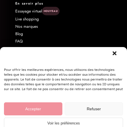
En savoir plus
Essayage virtuel
NOUVEAU
Live shopping
Nos marques
Blog
FAQ
Livraison & Retour
Contact
À propos
Pour offrir les meilleures expériences, nous utilisons des technologies
Programme d'affiliation
telles que les cookies pour stocker et/ou accéder aux informations des
Politique de confidentialité
appareils. Le fait de consentir à ces technologies nous permettra de traiter
des données telles que le comportement de navigation ou les ID uniques
Nos conseils pour bien laver vos vêtements
sur ce site. Le fait de ne pas consentir ou de retirer son consentement peut
avoir un effet négatif sur certaines caractéristiques et fonctions.
© Fashion Curvy Shop 2026 ·
Mentions légales
·
CGV
·
Accepter
Refuser
Confidentialité
·
Cookies
Voir les préférences