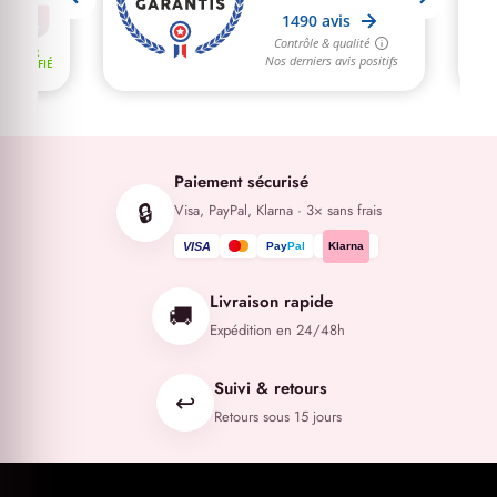
Paiement sécurisé
🔒
Visa, PayPal, Klarna · 3× sans frais
VISA
Pay
Pal
Klarna
Livraison rapide
🚚
Expédition en 24/48h
Suivi & retours
↩️
Retours sous 15 jours