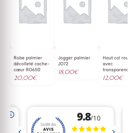
Robe palmier
Jogger palmier
Haut col roulé
décolleté cache-
JO72
avec
cœur RO650
transparence
18,00
€
409
20,00
€
12,00
€