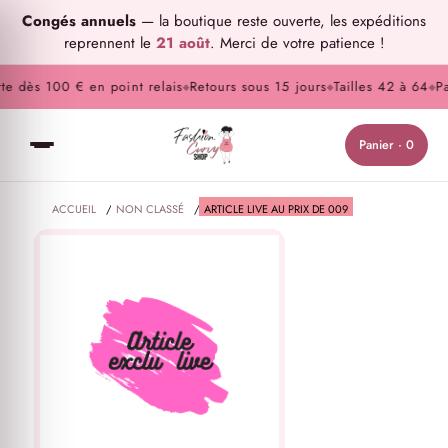
Congés annuels
— la boutique reste ouverte, les expéditions
reprennent le
21 août
. Merci de votre patience !
e dès 100 € en point relais
Retours sous 15 jours
Tailles 42 à 64
Pai
◆
◆
◆
Panier · 0
ACCUEIL
/
NON CLASSÉ
/
ARTICLE LIVE AU PRIX DE 009